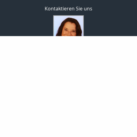
Kontaktieren Sie uns
Versicherungsmaklerin
Ines Müller
Schafberg 25
07751 Jena
03641-393165
0178-8788598
03641-332487
service@mbmjena.de
https://www.mbmjena.de
Nachricht schreiben