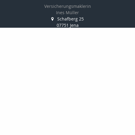
Versicherungsmaklerin
Ines Müller
Schafberg 25
07751 Jena
03641-393165
0178-8788598
03641-332487
service@mbmjena.de
https://www.mbmjena.de
Nachricht schreiben
Kontakt