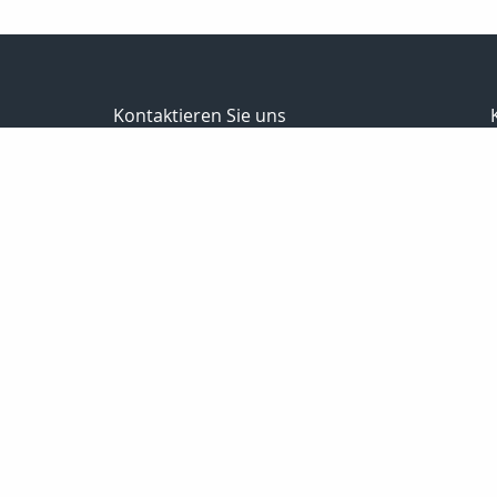
Kontaktieren Sie uns
Versicherungsmaklerin
Ines Müller
Schafberg 25
07751 Jena
03641-393165
0178-8788598
03641-332487
service@mbmjena.de
https://www.mbmjena.de
Nachricht schreiben