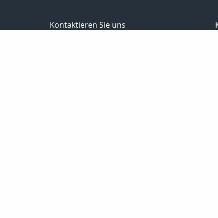
Kontaktieren Sie uns
Versicherungsmaklerin
Ines Müller
Schafberg 25
07751 Jena
03641-393165
0178-8788598
03641-332487
service@mbmjena.de
https://www.mbmjena.de
Nachricht schreiben
Startseite
Privat