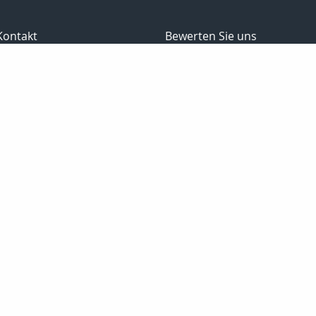
Kontakt
Bewerten Sie uns
gefällt mir
4
Gewerbe
Onlinerechne