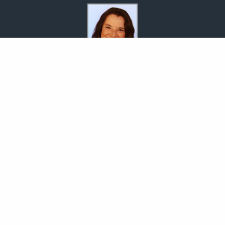
Versicherungsmaklerin
Ines Müller
Schafberg 25
07751 Jena
03641-393165
0178-8788598
03641-332487
service@mbmjena.de
https://www.mbmjena.de
Nachricht schreiben