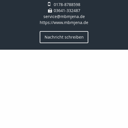
0178-8788598
03641-332487
service@mbmjena.de
https://www.mbmjena.de
Nachricht schreiben
Kontakt