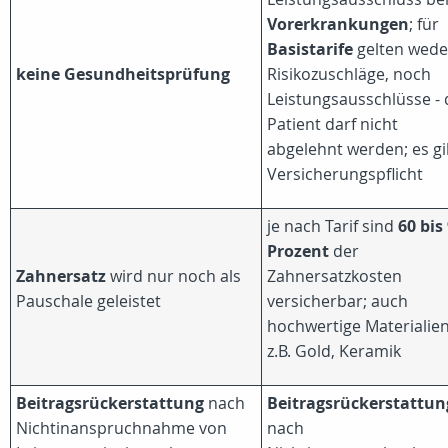
Vorerkrankungen
; für
Basistarife
gelten wede
keine Gesundheitsprüfung
Risikozuschläge, noch
Leistungsausschlüsse - 
Patient darf nicht
abgelehnt werden; es gi
Versicherungspflicht
je nach Tarif sind
60 bis
Prozent
der
Zahnersatz
wird nur noch als
Zahnersatzkosten
Pauschale geleistet
versicherbar; auch
hochwertige Materialien
z.B. Gold, Keramik
Beitragsrückerstattung
nach
Beitragsrückerstattun
Nichtinanspruchnahme von
nach