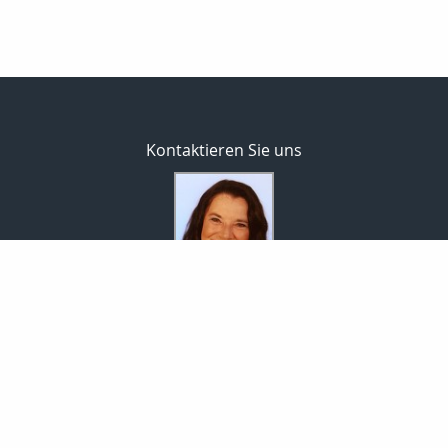
Kontaktieren Sie uns
Versicherungsmaklerin
Ines Müller
Schafberg 25
07751 Jena
03641-393165